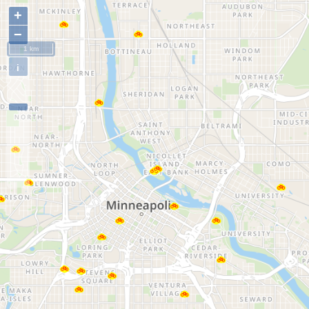
+
−
1 km
i