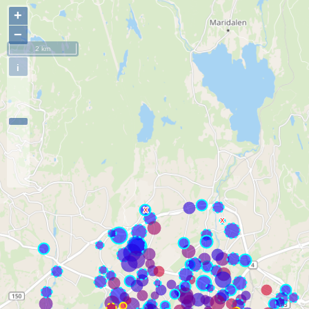
+
−
2 km
i