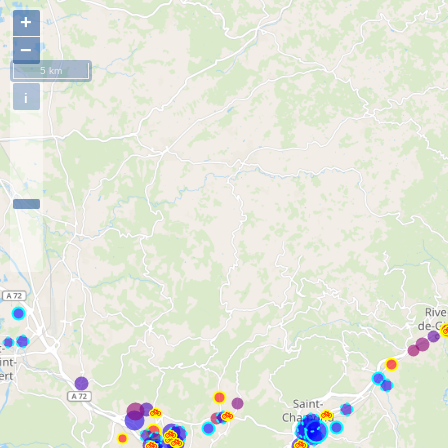
+
−
5 km
i