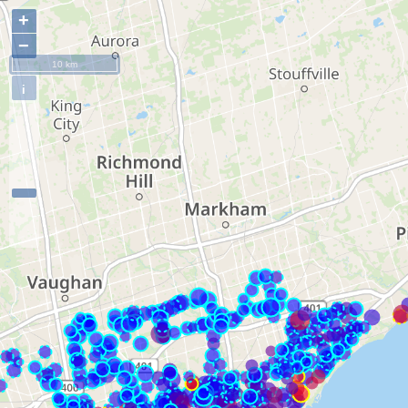
+
−
10 km
i